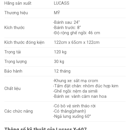
Hãng sản xuất
LUCASS
Thương hiệu
MỸ
-Bánh sau: 24″
Kích thước
-Bánh trước: 8″
-Độ rộng ghế ngồi: 46 cm
Kích thước đóng kiện
122cm x 65cm x 122cm
Trọng tải
120 kg
Trọng lượng
30 kg
Bảo hành
12 tháng
-Khung xe: sắt mạ crom
-Tấm đặt chân: nhôm đúc hợp kim
Chất liệu
-Ghế ngồi: nệm da simili
-Bánh xe: vành căm nan hoa
-Có bô vệ sinh tháo rời
Các chức năng
-Có thắng(phanh)
-Ngả lưng xuống 60°
Thông số kỹ thuật của Lucass X-607