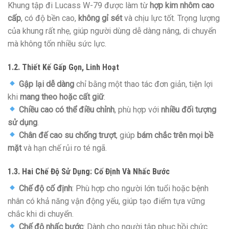
Khung tập đi Lucass W-79 được làm từ
hợp kim nhôm cao
cấp
, có độ bền cao,
không gỉ sét
và chịu lực tốt. Trọng lượng
của khung rất nhẹ, giúp người dùng dễ dàng nâng, di chuyển
mà không tốn nhiều sức lực.
1.2. Thiết Kế Gấp Gọn, Linh Hoạt
Gập lại dễ dàng
chỉ bằng một thao tác đơn giản, tiện lợi
khi
mang theo hoặc cất giữ
.
Chiều cao có thể điều chỉnh
, phù hợp với
nhiều đối tượng
sử dụng
.
Chân đế cao su chống trượt
, giúp
bám chắc trên mọi bề
mặt
và hạn chế rủi ro té ngã.
1.3. Hai Chế Độ Sử Dụng: Cố Định Và Nhấc Bước
Chế độ cố định
: Phù hợp cho người lớn tuổi hoặc bệnh
nhân có khả năng vận động yếu, giúp tạo điểm tựa vững
chắc khi di chuyển.
Chế độ nhấc bước
: Dành cho người tập phục hồi chức