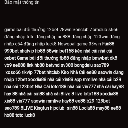
Bảo mật thông tin
game bài đổi thưởng
12bet
78win
Sonclub
Zomclub
s666
đăng nhập tdtc
đăng nhập ae888
đăng nhập 123win
đăng
nhập c54
đăng nhập luck8
Nowgoal
game 33win
Fun88
999bet
nhatvip
hb88
58win
bet168 kèo nhà cái
nhà cái
onbet
Game bài đổi thưởng
fb88 đăng nhập
bmwbet
dk8
vb9
ae888
link hb88
betvnd
sv388
bongdalu
sao789
xoso66
rikvip
77bet
hitclub
Kèo Nhà Cái
ee88
saowin
đăng
nhập 12bet
xocdia88
nhà cái xin88
app mmlive
nhà cái b29
nhà cái 123bet
Nhà Cái loto188
nhà cái vin777
nhà cái hay88
hay 88
nhà cái sin88
nhà cái 8live
8 live
loto188
xocdia88
xin88
vin777
saowin
mmlive
hay88
ee88
b29
123bet
sao789
8LIVE
Kingfun
hipclub
sin88
Locla88
may88
ee88
hb88
tdtc
luck8