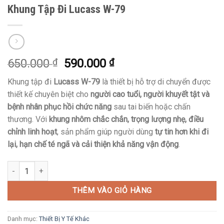
Khung Tập Đi Lucass W-79
Giá
Giá
650.000
₫
590.000
₫
gốc
hiện
Khung tập đi
Lucass W-79
là thiết bị hỗ trợ di chuyển được
là:
tại
thiết kế chuyên biệt cho
người cao tuổi, người khuyết tật và
650.000 ₫.
là:
bệnh nhân phục hồi chức năng
sau tai biến hoặc chấn
590.000 ₫.
thương. Với
khung nhôm chắc chắn, trọng lượng nhẹ, điều
chỉnh linh hoạt
, sản phẩm giúp người dùng
tự tin hơn khi đi
lại, hạn chế té ngã và cải thiện khả năng vận động
.
Khung Tập Đi Lucass W-79 số lượng
THÊM VÀO GIỎ HÀNG
Danh mục:
Thiết Bị Y Tế Khác