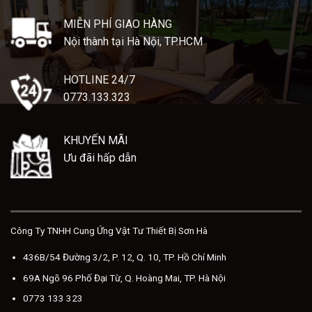
MIỄN PHÍ GIAO HÀNG
Nội thành tại Hà Nội, TP.HCM
HOTLINE 24/7
0773.133.323
KHUYẾN MÃI
Ưu đãi hấp dẫn
Công Ty TNHH Cung Ứng Vật Tư Thiết Bị Sơn Hà
436B/54 Đường 3/2, P. 12, Q. 10, TP. Hồ Chí Minh
69A Ngõ 96 Phố Đại Từ, Q. Hoàng Mai, TP. Hà Nội
0773 133 323