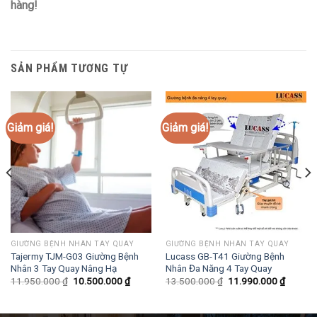
hàng!
SẢN PHẨM TƯƠNG TỰ
Giảm giá!
Giảm giá!
GIƯỜNG BỆNH NHÂN TAY QUAY
GIƯỜNG BỆNH NHÂN TAY QUAY
Tajermy TJM-G03 Giường Bệnh
Lucass GB-T41 Giường Bệnh
Nhân 3 Tay Quay Nâng Hạ
Nhân Đa Năng 4 Tay Quay
Giá
Giá
Giá
Giá
11.950.000
₫
10.500.000
₫
13.500.000
₫
11.990.000
₫
gốc
hiện
gốc
hiện
là:
tại
là:
tại
11.950.000 ₫.
là:
13.500.000 ₫.
là: