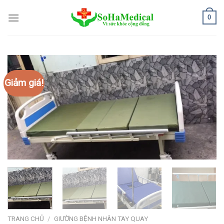
Bỏ
0
qua
nội
dung
Giảm giá!
TRANG CHỦ
/
GIƯỜNG BỆNH NHÂN TAY QUAY