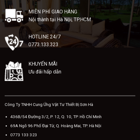
0.000 ₫.
10.500.000 ₫.
11.990.
MIỄN PHÍ GIAO HÀNG
Nội thành tại Hà Nội, TP.HCM
HOTLINE 24/7
0773.133.323
KHUYẾN MÃI
Ưu đãi hấp dẫn
Công Ty TNHH Cung Ứng Vật Tư Thiết Bị Sơn Hà
436B/54 Đường 3/2, P. 12, Q. 10, TP. Hồ Chí Minh
69A Ngõ 96 Phố Đại Từ, Q. Hoàng Mai, TP. Hà Nội
0773 133 323