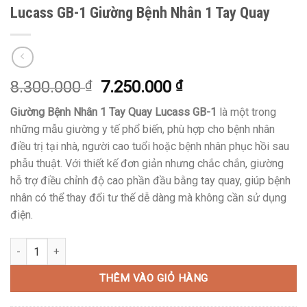
Lucass GB-1 Giường Bệnh Nhân 1 Tay Quay
Giá
Giá
8.300.000
₫
7.250.000
₫
gốc
hiện
Giường Bệnh Nhân 1 Tay Quay Lucass GB-1
là một trong
là:
tại
những mẫu giường y tế phổ biến, phù hợp cho bệnh nhân
8.300.000 ₫.
là:
điều trị tại nhà, người cao tuổi hoặc bệnh nhân phục hồi sau
7.250.000 ₫.
phẫu thuật. Với thiết kế đơn giản nhưng chắc chắn, giường
hỗ trợ điều chỉnh độ cao phần đầu bằng tay quay, giúp bệnh
nhân có thể thay đổi tư thế dễ dàng mà không cần sử dụng
điện.
Lucass GB-1 Giường Bệnh Nhân 1 Tay Quay số lượng
THÊM VÀO GIỎ HÀNG