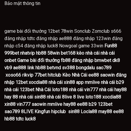
Bảo mật thông tin
game bài đổi thưởng
12bet
78win
Sonclub
Zomclub
s666
đăng nhập tdtc
đăng nhập ae888
đăng nhập 123win
đăng
nhập c54
đăng nhập luck8
Nowgoal
game 33win
Fun88
999bet
nhatvip
hb88
58win
bet168 kèo nhà cái
nhà cái
onbet
Game bài đổi thưởng
fb88 đăng nhập
bmwbet
dk8
vb9
ae888
link hb88
betvnd
sv388
bongdalu
sao789
xoso66
rikvip
77bet
hitclub
Kèo Nhà Cái
ee88
saowin
đăng
nhập 12bet
xocdia88
nhà cái xin88
app mmlive
nhà cái b29
nhà cái 123bet
Nhà Cái loto188
nhà cái vin777
nhà cái hay88
hay 88
nhà cái sin88
nhà cái 8live
8 live
loto188
xocdia88
xin88
vin777
saowin
mmlive
hay88
ee88
b29
123bet
sao789
8LIVE
Kingfun
hipclub
sin88
Locla88
may88
ee88
hb88
tdtc
luck8