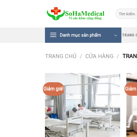
Bỏ
qua
Tìm
kiếm:
nội
dung
Danh mục sản phẩm
TRANG 
TRANG CHỦ
/
CỬA HÀNG
/
TRAN
Giảm giá!
Giảm 