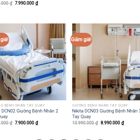
Giá
Giá
0.000
₫
7.990.000
₫
gốc
hiện
là:
tại
8.300.000 ₫.
là:
7.990.000 ₫.
giá!
Giảm giá!
NG BỆNH NHÂN TAY QUAY
GIƯỜNG BỆNH NHÂN TAY QUAY
ta DCN02 Giường Bệnh Nhân 2
Nikita DCN03 Giường Bệnh Nhân 
Quay
Tay Quay
Giá
Giá
Giá
Giá
0.000
₫
7.900.000
₫
10.990.000
₫
8.990.000
₫
gốc
hiện
gốc
hiện
là:
tại
là:
tại
8.900.000 ₫.
là:
10.990.000 ₫.
là: