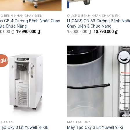
G BỆNH NHÂN CHẠY ĐIỆN
GIƯỜNG BỆNH NHÂN CHẠY ĐIỆN
ss GB-4 Giường Bệnh Nhân Chạy
LUCASS GB-63 Giường Bệnh Nhâ
 Đa Chức Năng
Chạy Điện 3 Chức Năng
Giá
Giá
Giá
Giá
00.000
₫
19.990.000
₫
15.000.000
₫
13.790.000
₫
gốc
hiện
gốc
hiện
là:
tại
là:
tại
25.400.000 ₫.
là:
15.000.000 ₫.
là:
19.990.000 ₫.
13.790
giá!
TẠO OXY
MÁY TẠO OXY
ạo Oxy 3 Lít Yuwell 7F-3E
Máy Tạo Oxy 3 Lít Yuwell 9F-3