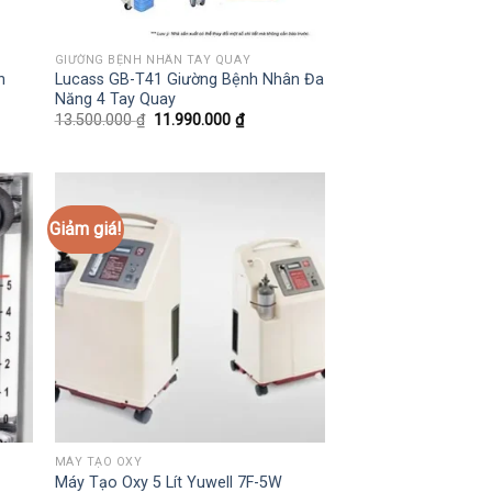
GIƯỜNG BỆNH NHÂN TAY QUAY
n
Lucass GB-T41 Giường Bệnh Nhân Đa
Năng 4 Tay Quay
Giá
Giá
13.500.000
₫
11.990.000
₫
gốc
hiện
là:
tại
13.500.000 ₫.
là:
.000 ₫.
11.990.000 ₫.
Giảm giá!
MÁY TẠO OXY
Máy Tạo Oxy 5 Lít Yuwell 7F-5W