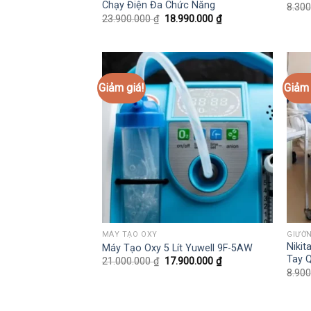
Chạy Điện Đa Chức Năng
8.30
Giá
Giá
23.900.000
₫
18.990.000
₫
gốc
hiện
là:
tại
23.900.000 ₫.
là:
18.990.000 ₫.
Giảm giá!
Giảm 
MÁY TẠO OXY
GIƯỜ
Niki
Máy Tạo Oxy 5 Lít Yuwell 9F-5AW
Tay 
Giá
Giá
21.000.000
₫
17.900.000
₫
gốc
hiện
8.90
là:
tại
21.000.000 ₫.
là:
17.900.000 ₫.