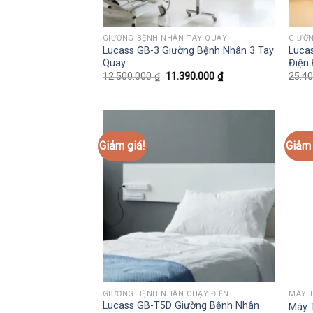
GIƯỜNG BỆNH NHÂN TAY QUAY
GIƯỜN
Lucass GB-3 Giường Bệnh Nhân 3 Tay
Luca
Quay
Điện
Giá
Giá
12.500.000
₫
11.390.000
₫
25.4
gốc
hiện
là:
tại
12.500.000 ₫.
là:
11.390.000 ₫.
Giảm giá!
Giảm 
GIƯỜNG BỆNH NHÂN CHẠY ĐIỆN
MÁY 
Lucass GB-T5D Giường Bệnh Nhân
Máy T