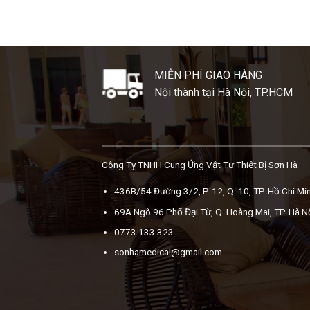
MIỄN PHÍ GIAO HÀNG
Nội thành tại Hà Nội, TP.HCM
Công Ty TNHH Cung Ứng Vật Tư Thiết Bị Sơn Hà
436B/54 Đường 3/2, P. 12, Q. 10, TP. Hồ Chí Mi
69A Ngõ 96 Phố Đại Từ, Q. Hoàng Mai, TP. Hà N
0773 133 323
sonhamedical@gmail.com