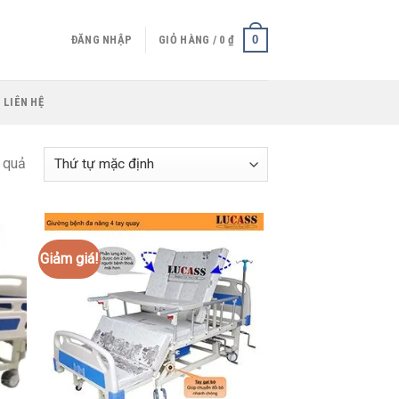
0
ĐĂNG NHẬP
GIỎ HÀNG /
0
₫
LIÊN HỆ
 quả
Giảm giá!