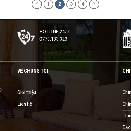
7.900.000 ₫.
8.990.00
1
2
3
4
HOTLINE 24/7
0773.133.323
VỀ CHÚNG TÔI
CHÍ
nh
ội
Giới thiệu
Chí
Liên hệ
Chí
Chí
Bảo 