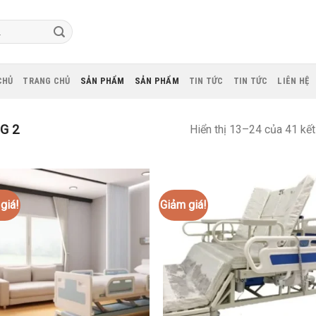
CHỦ
TRANG CHỦ
SẢN PHẨM
SẢN PHẨM
TIN TỨC
TIN TỨC
LIÊN HỆ
G 2
Hiển thị 13–24 của 41 kết
giá!
Giảm giá!